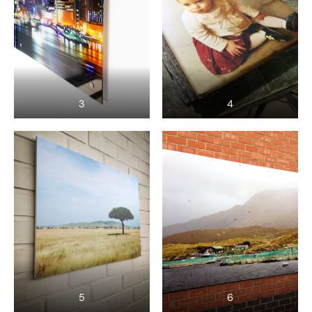
3
4
5
6