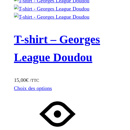
T-shirt – Georges
League Doudou
15,00
€
/TTC
This
Choix des options
product
has
multiple
variants.
The