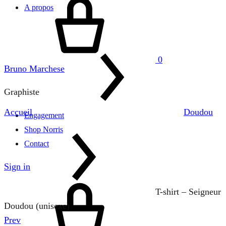
A propos
0
Bruno Marchese
Graphiste
Accueil
Doudou
Engagement
Shop Norris
Contact
Sign in
Cart
T-shirt – Seigneur
Doudou (unisexe)
Product
Prev