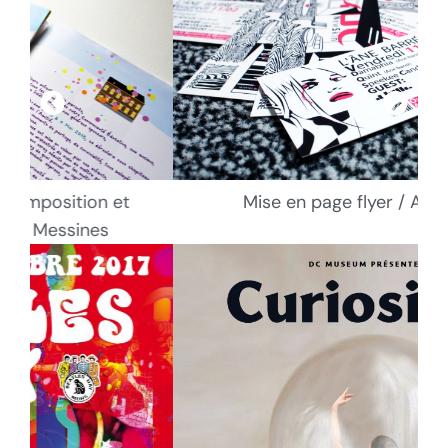
Mise en page flyer / Ane Barré
M