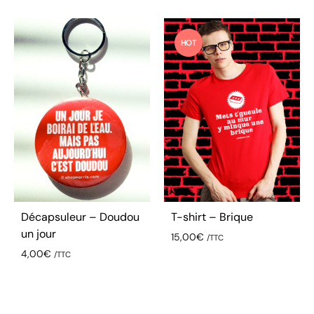
HOT
Décapsuleur – Doudou
T-shirt – Brique
un jour
15,00
€
/TTC
4,00
€
/TTC