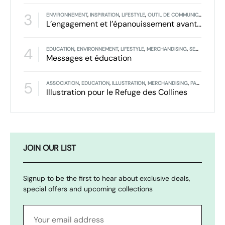
3
ENVIRONNEMENT
,
INSPIRATION
,
LIFESTYLE
,
OUTIL DE COMMUNICATION
,
SEN
L’engagement et l’épanouissement avant tout
4
EDUCATION
,
ENVIRONNEMENT
,
LIFESTYLE
,
MERCHANDISING
,
SENSIBILISATION
Messages et éducation
5
ASSOCIATION
,
EDUCATION
,
ILLUSTRATION
,
MERCHANDISING
,
PARTENAIRE
Illustration pour le Refuge des Collines
JOIN OUR LIST
Signup to be the first to hear about exclusive deals,
special offers and upcoming collections