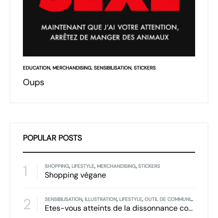
EDUCATION
,
MERCHANDISING
,
SENSIBILISATION
,
STICKERS
LIFESTYLE
ître
Oups
De ma
POPULAR POSTS
1
SHOPPING
,
LIFESTYLE
,
MERCHANDISING
,
STICKERS
Shopping végane
2
SENSIBILISATION
,
ILLUSTRATION
,
LIFESTYLE
,
OUTIL DE COMMUNICATION
Etes-vous atteints de la dissonnance cognitive?