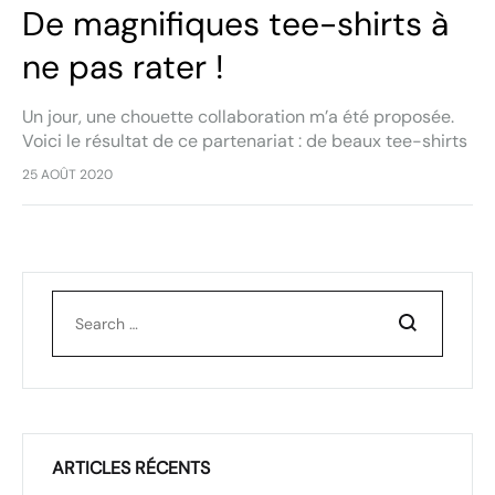
De magnifiques tee-shirts à
ne pas rater !
Un jour, une chouette collaboration m’a été proposée.
Voici le résultat de ce partenariat : de beaux tee-shirts
sérigraphiés accompagnés d’un joli pendentif en bois
25 AOÛT 2020
découpé. Une collection originale à…
Recherchez
ARTICLES RÉCENTS